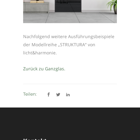
Nachfolgend weitere Ausführungsbeispiele
der Modellreihe „STRUKTURA“ von
licht&harmonie.
Zurück zu Ganzglas.
Teilen: