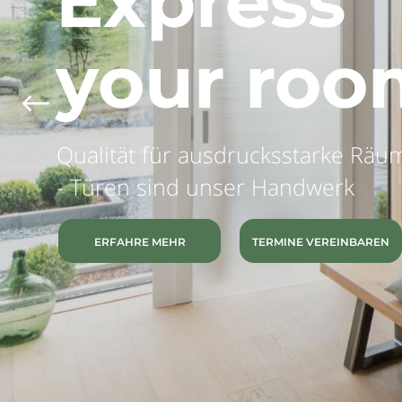
Express
your roo
Qualität für ausdrucksstarke Räu
- Türen sind unser Handwerk
ERFAHRE MEHR
TERMINE VEREINBAREN